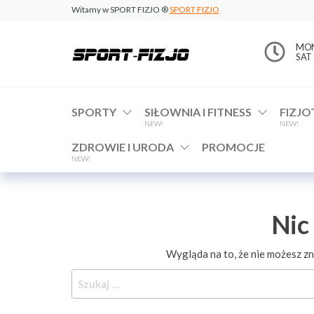
Witamy w SPORT FIZJO ®
SPORT FIZJO
www.sport-
MON 
SAT 
fizjo.com
SPORTY
SIŁOWNIA I FITNESS
FIZJO
NEW!
NEW!
ZDROWIE I URODA
PROMOCJE
NEW!
Nic
Wygląda na to, że nie możesz 