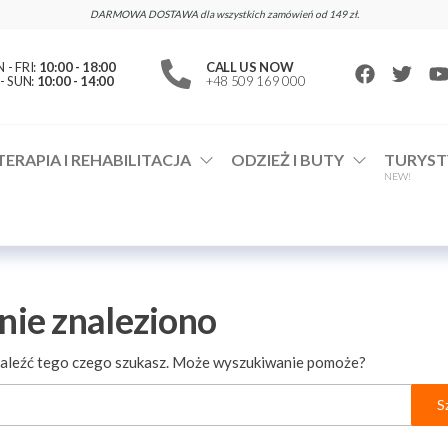
DARMOWA DOSTAWA dla wszystkich zamówień od 149 zł.
- FRI:
10:00 - 18:00
CALL US NOW
- SUN:
10:00 - 14:00
+48 509 169 000
TERAPIA I REHABILITACJA
ODZIEŻ I BUTY
TURYST
NEW!
 nie znaleziono
znaleźć tego czego szukasz. Może wyszukiwanie pomoże?