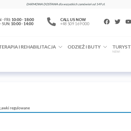
DARMOWA DOSTAWA dla wszystkich zamówień od 149 zł.
- FRI:
10:00 - 18:00
CALL US NOW
- SUN:
10:00 - 14:00
+48 509 169 000
TERAPIA I REHABILITACJA
ODZIEŻ I BUTY
TURYST
NEW!
Ławki regulowane