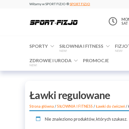
Witamy w SPORT FIZJO ®
SPORT FIZJO
www.sport-
MON 
SAT 
fizjo.com
SPORTY
SIŁOWNIA I FITNESS
FIZJO
NEW!
NEW!
ZDROWIE I URODA
PROMOCJE
NEW!
Ławki regulowane
Strona główna
/
SIŁOWNIA I FITNESS
/
Ławki do ćwiczeń
/ 
Nie znaleziono produktów, których szukasz.