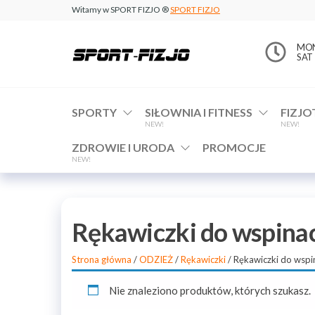
Witamy w SPORT FIZJO ®
SPORT FIZJO
www.sport-
MON 
SAT 
fizjo.com
SPORTY
SIŁOWNIA I FITNESS
FIZJO
NEW!
NEW!
ZDROWIE I URODA
PROMOCJE
NEW!
Rękawiczki do wspina
Strona główna
/
ODZIEŻ
/
Rękawiczki
/ Rękawiczki do wspi
Nie znaleziono produktów, których szukasz.