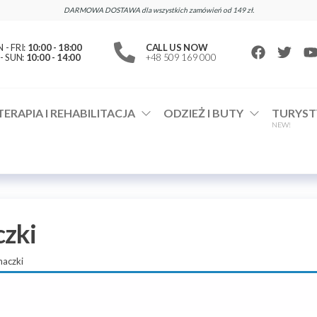
DARMOWA DOSTAWA dla wszystkich zamówień od 149 zł.
- FRI:
10:00 - 18:00
CALL US NOW
- SUN:
10:00 - 14:00
+48 509 169 000
TERAPIA I REHABILITACJA
ODZIEŻ I BUTY
TURYST
NEW!
czki
naczki