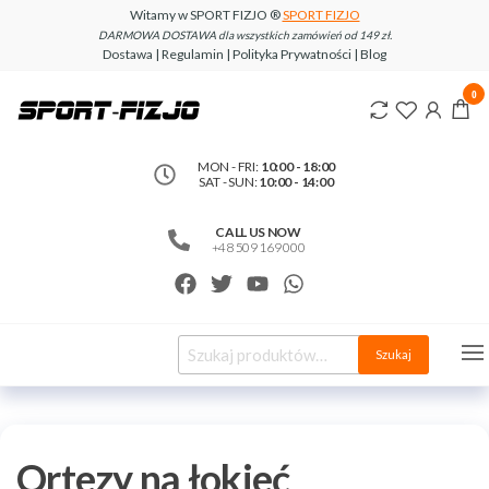
Witamy w SPORT FIZJO ®
SPORT FIZJO
DARMOWA DOSTAWA dla wszystkich zamówień od 149 zł.
Dostawa | Regulamin | Polityka Prywatności | Blog
www.sport-
0
fizjo.com
MON - FRI:
10:00 - 18:00
SAT - SUN:
10:00 - 14:00
CALL US NOW
+48 509 169 000
Szukaj
Ortezy na łokieć