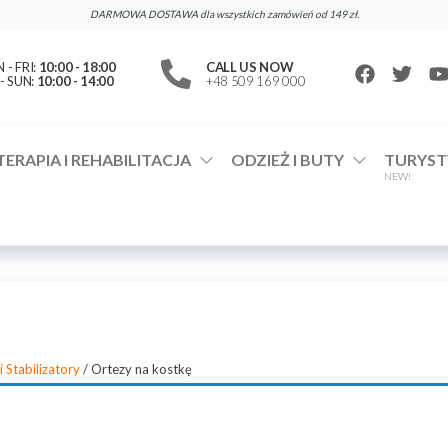
DARMOWA DOSTAWA dla wszystkich zamówień od 149 zł.
- FRI:
10:00 - 18:00
CALL US NOW
- SUN:
10:00 - 14:00
+48 509 169 000
TERAPIA I REHABILITACJA
ODZIEŻ I BUTY
TURYST
NEW!
i Stabilizatory
/ Ortezy na kostkę