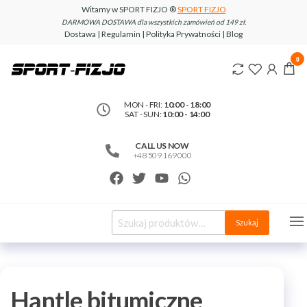
Witamy w SPORT FIZJO ®
SPORT FIZJO
DARMOWA DOSTAWA dla wszystkich zamówień od 149 zł.
Dostawa | Regulamin | Polityka Prywatności | Blog
www.sport-
0
fizjo.com
MON - FRI:
10:00 - 18:00
SAT - SUN:
10:00 - 14:00
CALL US NOW
+48 509 169 000
Szukaj
Hantle bitumiczne