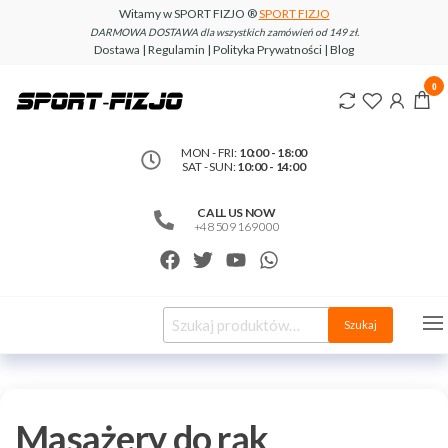
Witamy w SPORT FIZJO ®
SPORT FIZJO
DARMOWA DOSTAWA dla wszystkich zamówień od 149 zł.
Dostawa | Regulamin | Polityka Prywatności | Blog
www.sport-
0
fizjo.com
MON - FRI:
10:00 - 18:00
SAT - SUN:
10:00 - 14:00
CALL US NOW
+48 509 169 000
Szukaj
Masażery do rąk