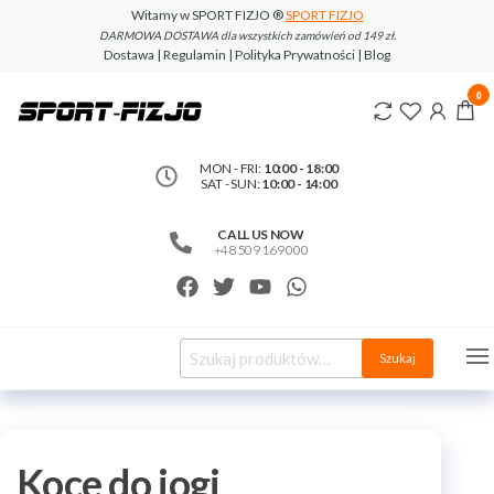
Witamy w SPORT FIZJO ®
SPORT FIZJO
DARMOWA DOSTAWA dla wszystkich zamówień od 149 zł.
Dostawa | Regulamin | Polityka Prywatności | Blog
www.sport-
0
fizjo.com
MON - FRI:
10:00 - 18:00
SAT - SUN:
10:00 - 14:00
CALL US NOW
+48 509 169 000
Szukaj
Koce do jogi