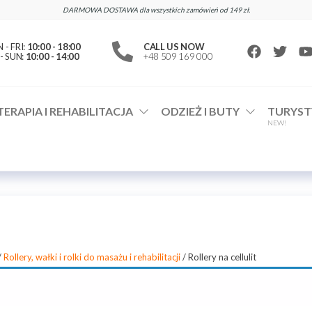
DARMOWA DOSTAWA dla wszystkich zamówień od 149 zł.
- FRI:
10:00 - 18:00
CALL US NOW
- SUN:
10:00 - 14:00
+48 509 169 000
TERAPIA I REHABILITACJA
ODZIEŻ I BUTY
TURYST
NEW!
/
Rollery, wałki i rolki do masażu i rehabilitacji
/ Rollery na cellulit