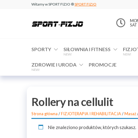
Witamy w SPORT FIZJO ®
SPORT FIZJO
www.sport-
MON 
SAT 
fizjo.com
SPORTY
SIŁOWNIA I FITNESS
FIZJO
NEW!
NEW!
ZDROWIE I URODA
PROMOCJE
NEW!
Rollery na cellulit
Strona główna
/
FIZJOTERAPIA I REHABILITACJA
/
Masaż
Nie znaleziono produktów, których szukasz.