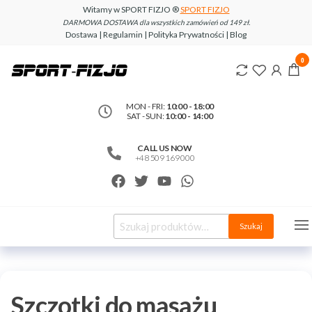
Witamy w SPORT FIZJO ®
SPORT FIZJO
DARMOWA DOSTAWA dla wszystkich zamówień od 149 zł.
Dostawa | Regulamin | Polityka Prywatności | Blog
www.sport-
0
fizjo.com
MON - FRI:
10:00 - 18:00
SAT - SUN:
10:00 - 14:00
CALL US NOW
+48 509 169 000
Szukaj
Szczotki do masażu