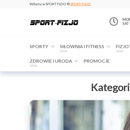
Witamy w SPORT FIZJO ®
SPORT FIZJO
www.sport-
MON 
SAT 
fizjo.com
SPORTY
SIŁOWNIA I FITNESS
FIZJO
NEW!
NEW!
ZDROWIE I URODA
PROMOCJE
NEW!
Kategori