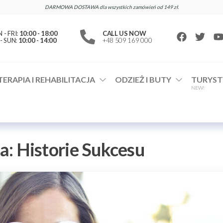
DARMOWA DOSTAWA dla wszystkich zamówień od 149 zł.
- FRI:
10:00 - 18:00
CALL US NOW
- SUN:
10:00 - 14:00
+48 509 169 000
TERAPIA I REHABILITACJA
ODZIEŻ I BUTY
TURYST
NEW!
a:
Historie Sukcesu