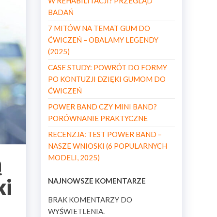
W REHABILITACJI? PRZEGLĄD
BADAŃ
7 MITÓW NA TEMAT GUM DO
ĆWICZEŃ – OBALAMY LEGENDY
(2025)
CASE STUDY: POWRÓT DO FORMY
PO KONTUZJI DZIĘKI GUMOM DO
ĆWICZEŃ
POWER BAND CZY MINI BAND?
PORÓWNANIE PRAKTYCZNE
RECENZJA: TEST POWER BAND –
NASZE WNIOSKI (6 POPULARNYCH
ą
MODELI, 2025)
ki
NAJNOWSZE KOMENTARZE
BRAK KOMENTARZY DO
WYŚWIETLENIA.