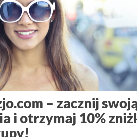
zjo.com – zacznij swoj
a i otrzymaj 10% zniż
kupy!