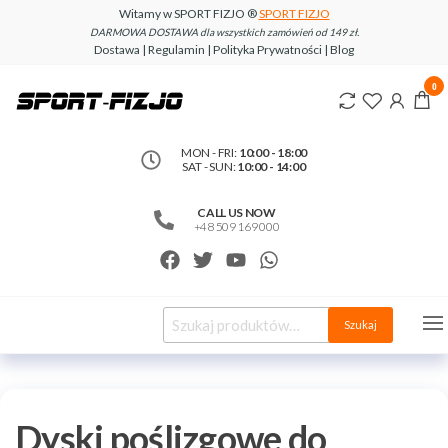
Witamy w SPORT FIZJO ®
SPORT FIZJO
DARMOWA DOSTAWA dla wszystkich zamówień od 149 zł.
Dostawa | Regulamin | Polityka Prywatności | Blog
www.sport-
0
fizjo.com
MON - FRI:
10:00 - 18:00
SAT - SUN:
10:00 - 14:00
CALL US NOW
+48 509 169 000
Szukaj
Dyski poślizgowe do