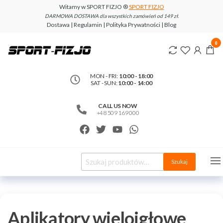
Witamy w SPORT FIZJO ®
SPORT FIZJO
DARMOWA DOSTAWA dla wszystkich zamówień od 149 zł.
Dostawa | Regulamin | Polityka Prywatności | Blog
www.sport-
0
fizjo.com
MON - FRI:
10:00 - 18:00
SAT - SUN:
10:00 - 14:00
CALL US NOW
+48 509 169 000
Szukaj
Aplikatory wieloigłowe