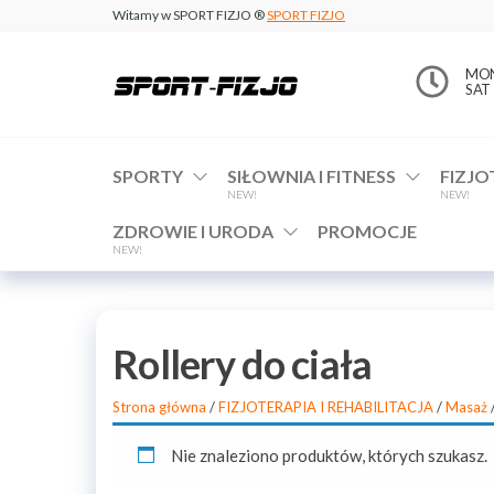
Witamy w SPORT FIZJO ®
SPORT FIZJO
www.sport-
MON 
SAT 
fizjo.com
SPORTY
SIŁOWNIA I FITNESS
FIZJO
NEW!
NEW!
ZDROWIE I URODA
PROMOCJE
NEW!
Rollery do ciała
Strona główna
/
FIZJOTERAPIA I REHABILITACJA
/
Masaż
Nie znaleziono produktów, których szukasz.