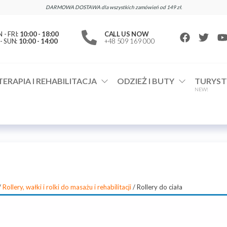
DARMOWA DOSTAWA dla wszystkich zamówień od 149 zł.
- FRI:
10:00 - 18:00
CALL US NOW
- SUN:
10:00 - 14:00
+48 509 169 000
TERAPIA I REHABILITACJA
ODZIEŻ I BUTY
TURYST
NEW!
/
Rollery, wałki i rolki do masażu i rehabilitacji
/ Rollery do ciała