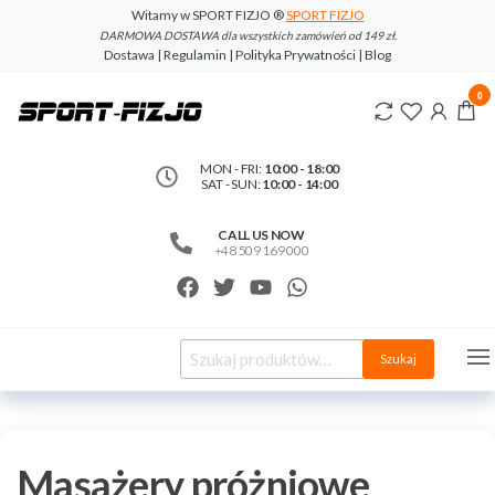
Witamy w SPORT FIZJO ®
SPORT FIZJO
DARMOWA DOSTAWA dla wszystkich zamówień od 149 zł.
Dostawa | Regulamin | Polityka Prywatności | Blog
www.sport-
0
fizjo.com
MON - FRI:
10:00 - 18:00
SAT - SUN:
10:00 - 14:00
CALL US NOW
+48 509 169 000
Szukaj
Masażery próżniowe