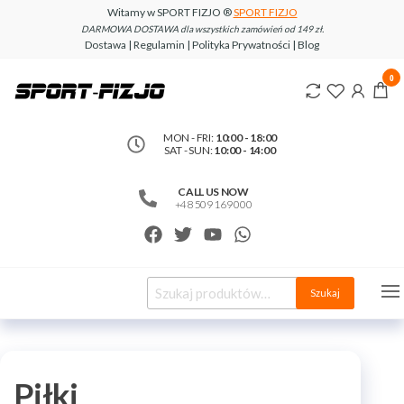
Witamy w SPORT FIZJO ®
SPORT FIZJO
DARMOWA DOSTAWA dla wszystkich zamówień od 149 zł.
Dostawa | Regulamin | Polityka Prywatności | Blog
www.sport-
0
fizjo.com
MON - FRI:
10:00 - 18:00
SAT - SUN:
10:00 - 14:00
CALL US NOW
+48 509 169 000
Szukaj
Piłki