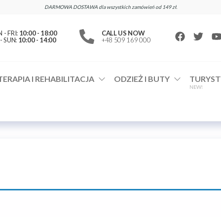
DARMOWA DOSTAWA dla wszystkich zamówień od 149 zł.
- FRI:
10:00 - 18:00
CALL US NOW
- SUN:
10:00 - 14:00
+48 509 169 000
TERAPIA I REHABILITACJA
ODZIEŻ I BUTY
TURYST
NEW!