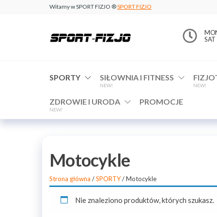
Witamy w SPORT FIZJO ®
SPORT FIZJO
www.sport-
MON 
SAT 
fizjo.com
SPORTY
SIŁOWNIA I FITNESS
FIZJO
NEW!
NEW!
ZDROWIE I URODA
PROMOCJE
NEW!
Motocykle
Strona główna
/
SPORTY
/ Motocykle
Nie znaleziono produktów, których szukasz.