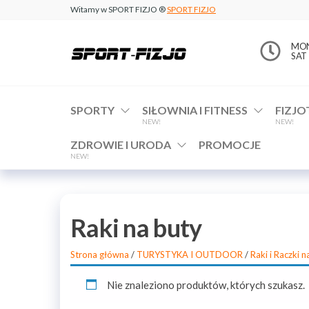
Witamy w SPORT FIZJO ®
SPORT FIZJO
www.sport-
MON 
SAT 
fizjo.com
SPORTY
SIŁOWNIA I FITNESS
FIZJO
NEW!
NEW!
ZDROWIE I URODA
PROMOCJE
NEW!
Raki na buty
Strona główna
/
TURYSTYKA I OUTDOOR
/
Raki i Raczki n
Nie znaleziono produktów, których szukasz.