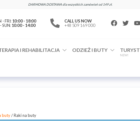
DARMOWA DOSTAWA dla wszystkich zamówień od 149 zł.
- FRI:
10:00 - 18:00
CALL US NOW
- SUN:
10:00 - 14:00
+48 509 169 000
TERAPIA I REHABILITACJA
ODZIEŻ I BUTY
TURYST
NEW!
a buty
/ Raki na buty