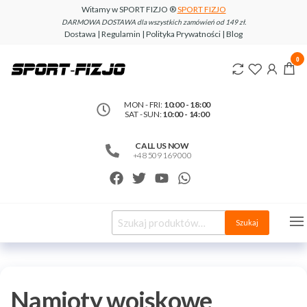
Witamy w SPORT FIZJO ®
SPORT FIZJO
DARMOWA DOSTAWA dla wszystkich zamówień od 149 zł.
Dostawa | Regulamin | Polityka Prywatności | Blog
www.sport-
0
fizjo.com
MON - FRI:
10:00 - 18:00
SAT - SUN:
10:00 - 14:00
CALL US NOW
+48 509 169 000
Szukaj
Namioty wojskowe