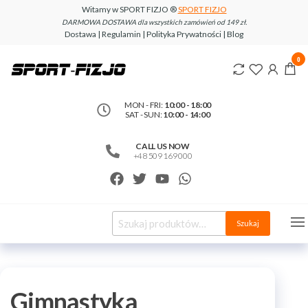
Witamy w SPORT FIZJO ®
SPORT FIZJO
DARMOWA DOSTAWA dla wszystkich zamówień od 149 zł.
Dostawa | Regulamin | Polityka Prywatności | Blog
www.sport-
0
fizjo.com
MON - FRI:
10:00 - 18:00
SAT - SUN:
10:00 - 14:00
CALL US NOW
+48 509 169 000
Szukaj
Gimnastyka