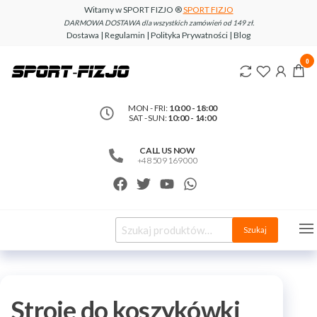
Witamy w SPORT FIZJO ®
SPORT FIZJO
DARMOWA DOSTAWA dla wszystkich zamówień od 149 zł.
Dostawa | Regulamin | Polityka Prywatności | Blog
www.sport-
0
fizjo.com
MON - FRI:
10:00 - 18:00
SAT - SUN:
10:00 - 14:00
CALL US NOW
+48 509 169 000
Szukaj
Stroje do koszykówki