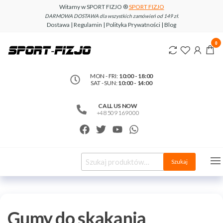
Witamy w SPORT FIZJO ®
SPORT FIZJO
DARMOWA DOSTAWA dla wszystkich zamówień od 149 zł.
Dostawa | Regulamin | Polityka Prywatności | Blog
www.sport-
0
fizjo.com
MON - FRI:
10:00 - 18:00
SAT - SUN:
10:00 - 14:00
CALL US NOW
+48 509 169 000
Szukaj
Gumy do skakania