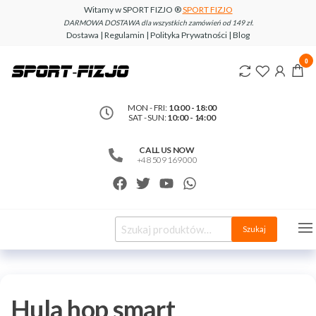
Witamy w SPORT FIZJO ®
SPORT FIZJO
DARMOWA DOSTAWA dla wszystkich zamówień od 149 zł.
Dostawa | Regulamin | Polityka Prywatności | Blog
www.sport-
0
fizjo.com
MON - FRI:
10:00 - 18:00
SAT - SUN:
10:00 - 14:00
CALL US NOW
+48 509 169 000
Szukaj
Hula hop smart