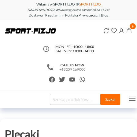
Witamy w SPORT FIZJO ®
SPORT FIZJO
DARMOWA DOSTAWA dla wszystkich zamówień od 149 zł.
Dostawa | Regulamin | Polityka Prywatności | Blog
www.sport-
0
fizjo.com
MON - FRI:
10:00 - 18:00
SAT - SUN:
10:00 - 14:00
CALL US NOW
+48 509 169 000
Szukaj
Plecaki