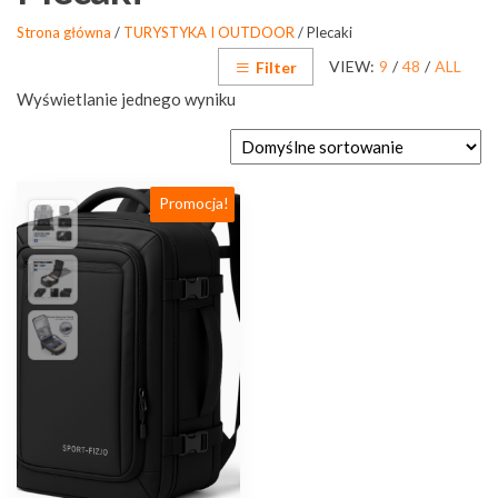
Strona główna
/
TURYSTYKA I OUTDOOR
/ Plecaki
VIEW:
9
/
48
/
ALL
Filter
Wyświetlanie jednego wyniku
Promocja!