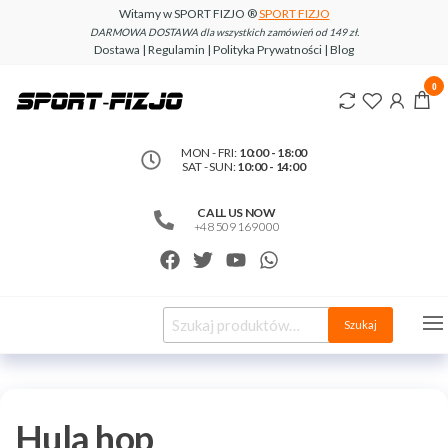
Witamy w SPORT FIZJO ®
SPORT FIZJO
DARMOWA DOSTAWA dla wszystkich zamówień od 149 zł.
Dostawa | Regulamin | Polityka Prywatności | Blog
www.sport-
0
fizjo.com
MON - FRI:
10:00 - 18:00
SAT - SUN:
10:00 - 14:00
CALL US NOW
+48 509 169 000
Szukaj
Hula hop