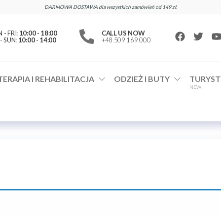
DARMOWA DOSTAWA dla wszystkich zamówień od 149 zł.
- FRI:
10:00 - 18:00
CALL US NOW
- SUN:
10:00 - 14:00
+48 509 169 000
TERAPIA I REHABILITACJA
ODZIEŻ I BUTY
TURYST
NEW!