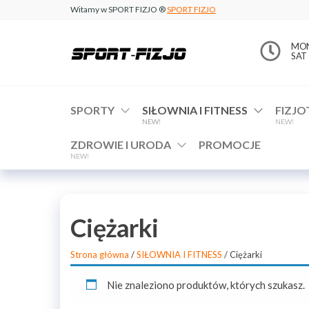
Witamy w SPORT FIZJO ®
SPORT FIZJO
www.sport-
MON 
SAT 
fizjo.com
SPORTY
SIŁOWNIA I FITNESS
FIZJO
NEW!
NEW!
ZDROWIE I URODA
PROMOCJE
NEW!
Ciężarki
Strona główna
/
SIŁOWNIA I FITNESS
/ Ciężarki
Nie znaleziono produktów, których szukasz.