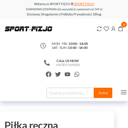
Witamy w SPORT FIZJO ®
SPORT FIZJO
DARMOWA DOSTAWA dla wszystkich zamówień od 149 zł.
Dostawa | Regulamin | Polityka Prywatności | Blog
www.sport-
0
fizjo.com
MON - FRI:
10:00 - 18:00
SAT - SUN:
10:00 - 14:00
CALL US NOW
+48 509 169 000
Szukaj
Piłka ręczna