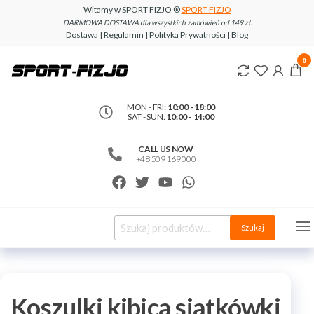
Witamy w SPORT FIZJO ®
SPORT FIZJO
DARMOWA DOSTAWA dla wszystkich zamówień od 149 zł.
Dostawa | Regulamin | Polityka Prywatności | Blog
www.sport-
0
fizjo.com
MON - FRI:
10:00 - 18:00
SAT - SUN:
10:00 - 14:00
CALL US NOW
+48 509 169 000
Szukaj
Koszulki kibica siatkówki