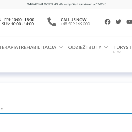
DARMOWA DOSTAWA dla wszystkich zamówień od 149 zł.
- FRI:
10:00 - 18:00
CALL US NOW
- SUN:
10:00 - 14:00
+48 509 169 000
TERAPIA I REHABILITACJA
ODZIEŻ I BUTY
TURYST
NEW!
ne