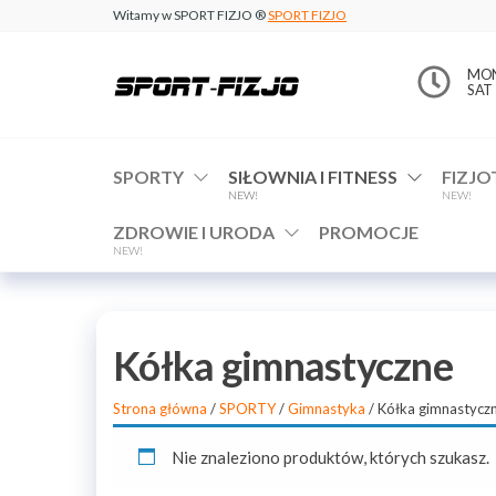
Witamy w SPORT FIZJO ®
SPORT FIZJO
www.sport-
MON 
SAT 
fizjo.com
SPORTY
SIŁOWNIA I FITNESS
FIZJO
NEW!
NEW!
ZDROWIE I URODA
PROMOCJE
NEW!
Kółka gimnastyczne
Strona główna
/
SPORTY
/
Gimnastyka
/ Kółka gimnastycz
Nie znaleziono produktów, których szukasz.