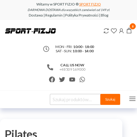
Witamy w SPORT FIZJO ®
SPORT FIZJO
DARMOWA DOSTAWA dla wszystkich zamówień od 149 zł.
Dostawa | Regulamin | Polityka Prywatności | Blog
www.sport-
0
fizjo.com
MON - FRI:
10:00 - 18:00
SAT - SUN:
10:00 - 14:00
CALL US NOW
+48 509 169 000
Szukaj
Pilates