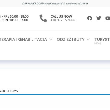
DARMOWA DOSTAWA dla wszystkich zamówień od 149 zł.
- FRI:
10:00 - 18:00
CALL US NOW
- SUN:
10:00 - 14:00
+48 509 169 000
TERAPIA I REHABILITACJA
ODZIEŻ I BUTY
TURYST
NEW!
gen na stawy