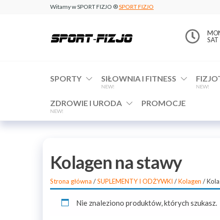
Witamy w SPORT FIZJO ®
SPORT FIZJO
www.sport-
MON 
SAT 
fizjo.com
SPORTY
SIŁOWNIA I FITNESS
FIZJO
NEW!
NEW!
ZDROWIE I URODA
PROMOCJE
NEW!
Kolagen na stawy
Strona główna
/
SUPLEMENTY I ODŻYWKI
/
Kolagen
/ Kola
Nie znaleziono produktów, których szukasz.