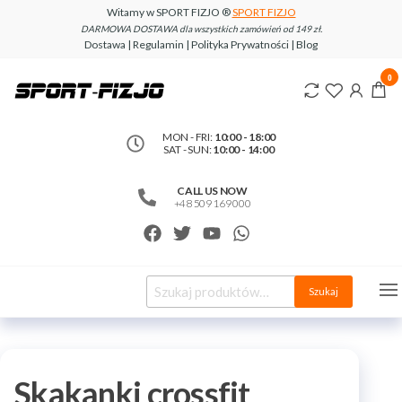
Witamy w SPORT FIZJO ®
SPORT FIZJO
DARMOWA DOSTAWA dla wszystkich zamówień od 149 zł.
Dostawa | Regulamin | Polityka Prywatności | Blog
www.sport-
0
fizjo.com
MON - FRI:
10:00 - 18:00
SAT - SUN:
10:00 - 14:00
CALL US NOW
+48 509 169 000
Szukaj
Skakanki crossfit