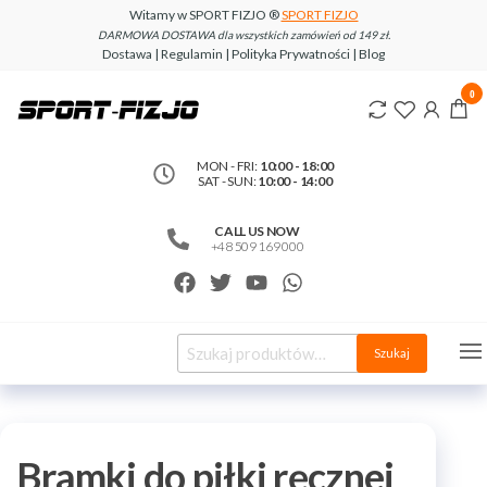
Witamy w SPORT FIZJO ®
SPORT FIZJO
DARMOWA DOSTAWA dla wszystkich zamówień od 149 zł.
Dostawa | Regulamin | Polityka Prywatności | Blog
www.sport-
0
fizjo.com
MON - FRI:
10:00 - 18:00
SAT - SUN:
10:00 - 14:00
CALL US NOW
+48 509 169 000
Szukaj
Bramki do piłki ręcznej