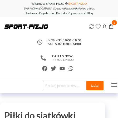
Witamy w SPORT FIZJO ®
SPORT FIZJO
DARMOWA DOSTAWA dla wszystkich zamówień od 149 zł.
Dostawa | Regulamin | Polityka Prywatności | Blog
www.sport-
0
fizjo.com
MON - FRI:
10:00 - 18:00
SAT - SUN:
10:00 - 14:00
CALL US NOW
+48 509 169 000
Szukaj
Piłki do siatkówki