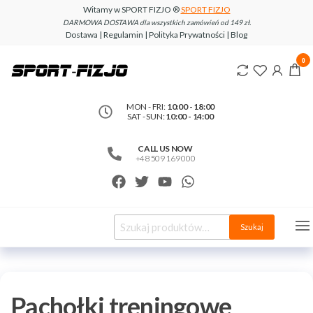
Witamy w SPORT FIZJO ®
SPORT FIZJO
DARMOWA DOSTAWA dla wszystkich zamówień od 149 zł.
Dostawa | Regulamin | Polityka Prywatności | Blog
www.sport-
0
fizjo.com
MON - FRI:
10:00 - 18:00
SAT - SUN:
10:00 - 14:00
CALL US NOW
+48 509 169 000
Szukaj
Pachołki treningowe