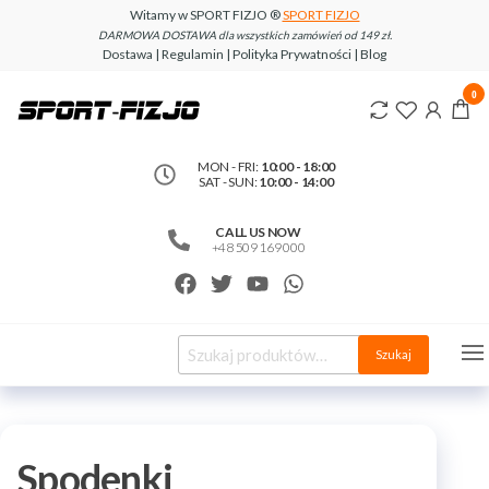
Witamy w SPORT FIZJO ®
SPORT FIZJO
DARMOWA DOSTAWA dla wszystkich zamówień od 149 zł.
Dostawa | Regulamin | Polityka Prywatności | Blog
www.sport-
0
fizjo.com
MON - FRI:
10:00 - 18:00
SAT - SUN:
10:00 - 14:00
CALL US NOW
+48 509 169 000
Szukaj
Spodenki