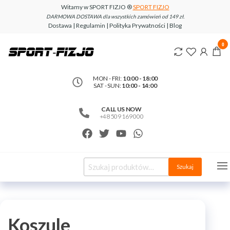
Witamy w SPORT FIZJO ®
SPORT FIZJO
DARMOWA DOSTAWA dla wszystkich zamówień od 149 zł.
Dostawa | Regulamin | Polityka Prywatności | Blog
www.sport-
0
fizjo.com
MON - FRI:
10:00 - 18:00
SAT - SUN:
10:00 - 14:00
CALL US NOW
+48 509 169 000
Szukaj
Koszule