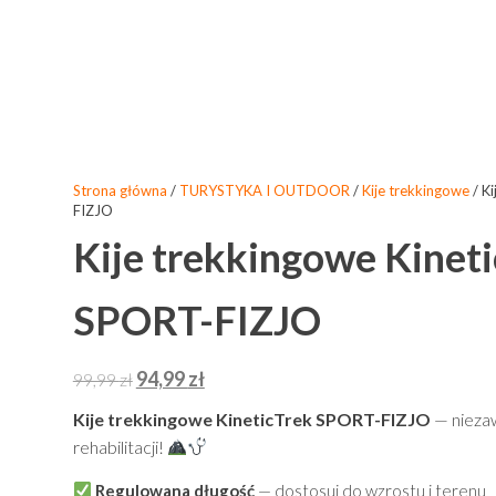
Strona główna
/
TURYSTYKA I OUTDOOR
/
Kije trekkingowe
/ Ki
FIZJO
Kije trekkingowe Kineti
SPORT-FIZJO
94,99
zł
99,99
zł
Kije trekkingowe KineticTrek SPORT-FIZJO
— niezaw
rehabilitacji!
Regulowana długość
— dostosuj do wzrostu i terenu