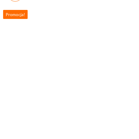
ACUPULSE | SPORT-
Promocja!
FIZJO