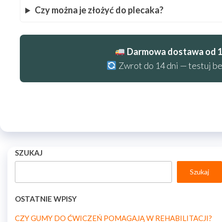
Czy można je złożyć do plecaka?
Darmowa dostawa od 14
Zwrot do 14 dni — testuj be
SZUKAJ
Szukaj
OSTATNIE WPISY
CZY GUMY DO ĆWICZEŃ POMAGAJĄ W REHABILITACJI?