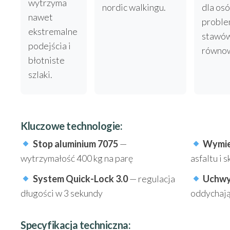
wytrzyma
nordic walkingu.
dla osó
nawet
probl
ekstremalne
stawów
podejścia i
równow
błotniste
szlaki.
Kluczowe technologie:
Stop aluminium 7075
—
Wymie
wytrzymałość 400 kg na parę
asfaltu i s
System Quick-Lock 3.0
— regulacja
Uchwy
długości w 3 sekundy
oddychaj
Specyfikacja techniczna: