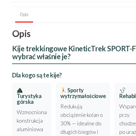
Opis
Opis
Kije trekkingowe KineticTrek SPORT-
wybrać właśnie je?
Dla kogo są te kije?
Sporty
Turystyka
wytrzymałościowe
Rehabil
górska
Redukują
Wspar
Wzmocniona
obciążenie kolan o
przy
konstrukcja
30% — idealne do
chodze
aluminiowa
długich biegów i
po uraz