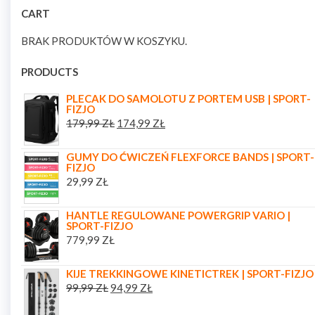
CART
BRAK PRODUKTÓW W KOSZYKU.
PRODUCTS
PLECAK DO SAMOLOTU Z PORTEM USB | SPORT-
FIZJO
179,99
ZŁ
174,99
ZŁ
GUMY DO ĆWICZEŃ FLEXFORCE BANDS | SPORT-
FIZJO
29,99
ZŁ
HANTLE REGULOWANE POWERGRIP VARIO |
SPORT-FIZJO
779,99
ZŁ
KIJE TREKKINGOWE KINETICTREK | SPORT-FIZJO
99,99
ZŁ
94,99
ZŁ