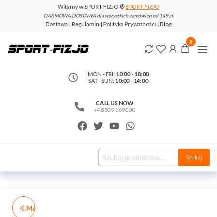
Witamy w SPORT FIZJO ®
SPORT FIZJO
DARMOWA DOSTAWA dla wszystkich zamówień od 149 zł.
Dostawa | Regulamin | Polityka Prywatności | Blog
www.sport-
0
fizjo.com
MON - FRI:
10:00 - 18:00
SAT - SUN:
10:00 - 14:00
CALL US NOW
+48 509 169 000
Szukaj
MATA DO AKUPRESURY