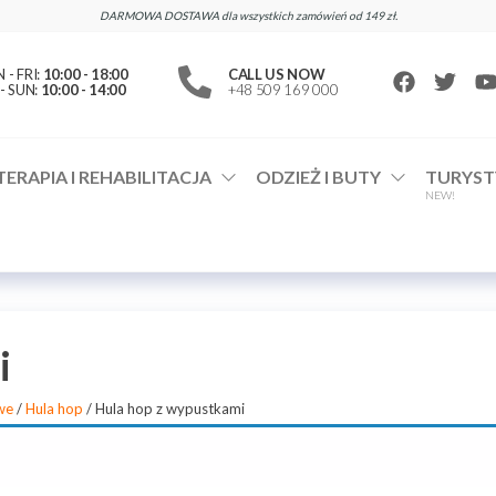
DARMOWA DOSTAWA dla wszystkich zamówień od 149 zł.
- FRI:
10:00 - 18:00
CALL US NOW
- SUN:
10:00 - 14:00
+48 509 169 000
TERAPIA I REHABILITACJA
ODZIEŻ I BUTY
TURYST
NEW!
i
we
/
Hula hop
/ Hula hop z wypustkami