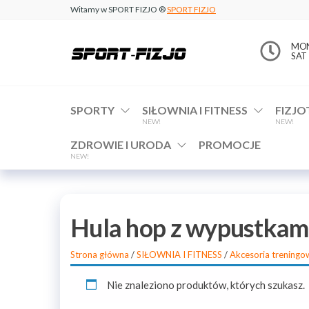
Witamy w SPORT FIZJO ®
SPORT FIZJO
www.sport-
MON 
SAT 
fizjo.com
SPORTY
SIŁOWNIA I FITNESS
FIZJO
NEW!
NEW!
ZDROWIE I URODA
PROMOCJE
NEW!
Hula hop z wypustkam
Strona główna
/
SIŁOWNIA I FITNESS
/
Akcesoria treningo
Nie znaleziono produktów, których szukasz.