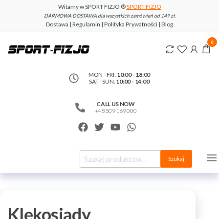
Witamy w SPORT FIZJO ®
SPORT FIZJO
DARMOWA DOSTAWA dla wszystkich zamówień od 149 zł.
Dostawa | Regulamin | Polityka Prywatności | Blog
www.sport-
0
fizjo.com
MON - FRI:
10:00 - 18:00
SAT - SUN:
10:00 - 14:00
CALL US NOW
+48 509 169 000
Szukaj
Klękosiady