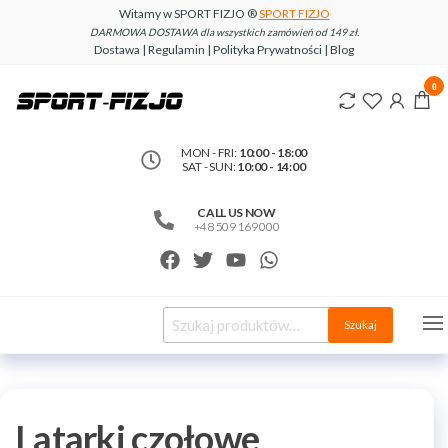
Witamy w SPORT FIZJO ®
SPORT FIZJO
DARMOWA DOSTAWA dla wszystkich zamówień od 149 zł.
Dostawa | Regulamin | Polityka Prywatności | Blog
www.sport-
0
fizjo.com
MON - FRI:
10:00 - 18:00
SAT - SUN:
10:00 - 14:00
CALL US NOW
+48 509 169 000
Szukaj
Latarki czołowe