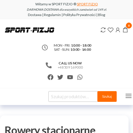
Witamy w SPORT FIZJO ®
SPORT FIZJO
DARMOWA DOSTAWA dla wszystkich zamówień od 149 zł.
Dostawa | Regulamin | Polityka Prywatności | Blog
www.sport-
0
fizjo.com
MON - FRI:
10:00 - 18:00
SAT - SUN:
10:00 - 14:00
CALL US NOW
+48 509 169 000
Szukaj
Rowery stacjonarne