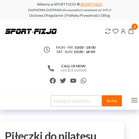
Witamy w SPORT FIZJO ®
SPORT FIZJO
DARMOWA DOSTAWA dla wszystkich zamówień od 149 zł.
Dostawa | Regulamin | Polityka Prywatności | Blog
www.sport-
0
fizjo.com
MON - FRI:
10:00 - 18:00
SAT - SUN:
10:00 - 14:00
CALL US NOW
+48 509 169 000
Szukaj
Piłeczki do pilatesu