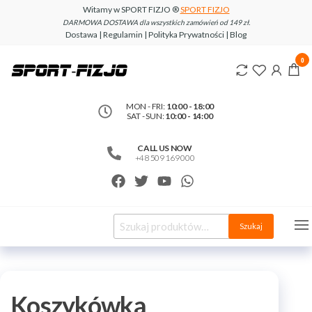
Witamy w SPORT FIZJO ®
SPORT FIZJO
DARMOWA DOSTAWA dla wszystkich zamówień od 149 zł.
Dostawa | Regulamin | Polityka Prywatności | Blog
www.sport-
0
fizjo.com
MON - FRI:
10:00 - 18:00
SAT - SUN:
10:00 - 14:00
CALL US NOW
+48 509 169 000
Szukaj
Koszykówka