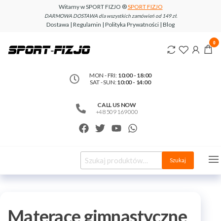
Witamy w SPORT FIZJO ®
SPORT FIZJO
DARMOWA DOSTAWA dla wszystkich zamówień od 149 zł.
Dostawa | Regulamin | Polityka Prywatności | Blog
www.sport-
0
fizjo.com
MON - FRI:
10:00 - 18:00
SAT - SUN:
10:00 - 14:00
CALL US NOW
+48 509 169 000
Szukaj
Materace gimnastyczne