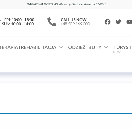
DARMOWA DOSTAWA dla wszystkich zamówień od 149 zł.
- FRI:
10:00 - 18:00
CALL US NOW
- SUN:
10:00 - 14:00
+48 509 169 000
TERAPIA I REHABILITACJA
ODZIEŻ I BUTY
TURYST
NEW!