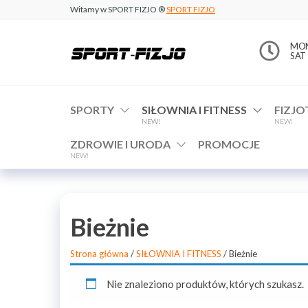
Witamy w SPORT FIZJO ®
SPORT FIZJO
www.sport-
MON 
SAT 
fizjo.com
SPORTY
SIŁOWNIA I FITNESS
FIZJO
NEW!
NEW!
ZDROWIE I URODA
PROMOCJE
NEW!
Bieżnie
Strona główna
/
SIŁOWNIA I FITNESS
/ Bieżnie
Nie znaleziono produktów, których szukasz.