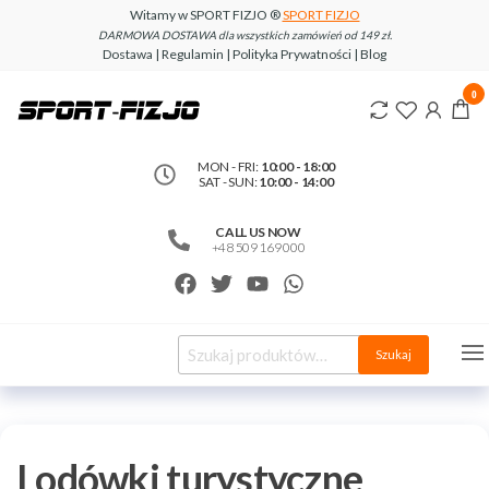
Witamy w SPORT FIZJO ®
SPORT FIZJO
DARMOWA DOSTAWA dla wszystkich zamówień od 149 zł.
Dostawa | Regulamin | Polityka Prywatności | Blog
www.sport-
0
fizjo.com
MON - FRI:
10:00 - 18:00
SAT - SUN:
10:00 - 14:00
CALL US NOW
+48 509 169 000
Szukaj
Lodówki turystyczne