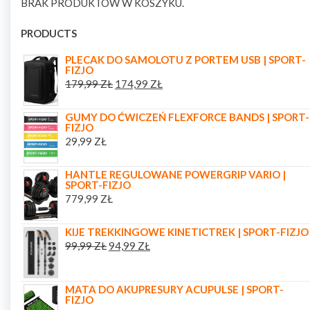
BRAK PRODUKTÓW W KOSZYKU.
PRODUCTS
PLECAK DO SAMOLOTU Z PORTEM USB | SPORT-
FIZJO
179,99
ZŁ
174,99
ZŁ
GUMY DO ĆWICZEŃ FLEXFORCE BANDS | SPORT-
FIZJO
29,99
ZŁ
HANTLE REGULOWANE POWERGRIP VARIO |
SPORT-FIZJO
779,99
ZŁ
KIJE TREKKINGOWE KINETICTREK | SPORT-FIZJO
99,99
ZŁ
94,99
ZŁ
MATA DO AKUPRESURY ACUPULSE | SPORT-
FIZJO