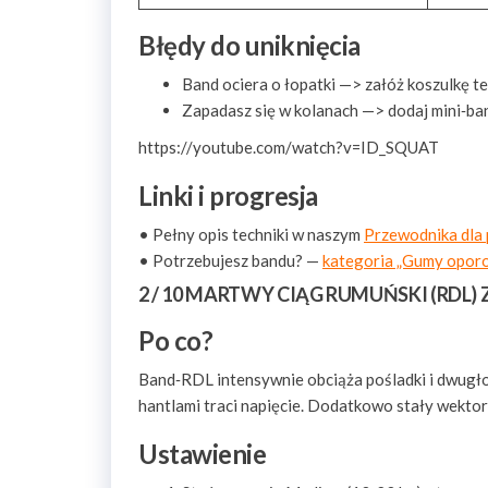
Błędy do uniknięcia
Band ociera o łopatki —> załóż koszulkę te
Zapadasz się w kolanach —> dodaj mini‑ba
https://youtube.com/watch?v=ID_SQUAT
Linki i progresja
• Pełny opis techniki w naszym
Przewodnika dla 
• Potrzebujesz bandu? —
kategoria „Gumy opor
2 / 10 MARTWY CIĄG RUMUŃSKI (RDL)
Po co?
Band‑RDL intensywnie obciąża pośladki i dwugł
hantlami traci napięcie. Dodatkowo stały wekto
Ustawienie