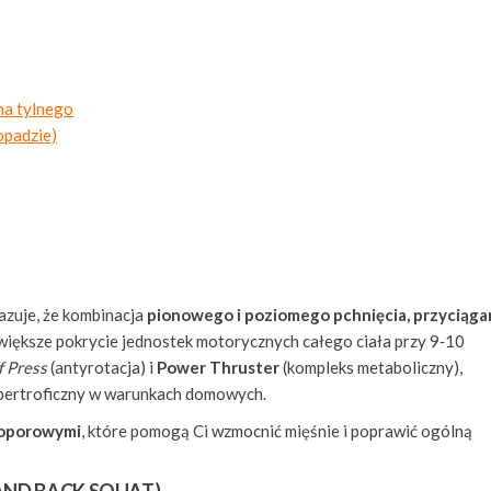
ha tylnego
opadzie)
zuje, że kombinacja
pionowego i poziomego pchnięcia, przyciąga
iększe pokrycie jednostek motorycznych całego ciała przy 9‑10
f Press
(antyrotacja) i
Power Thruster
(kompleks metaboliczny),
ipertroficzny w warunkach domowych.
i oporowymi
, które pomogą Ci wzmocnić mięśnie i poprawić ogólną