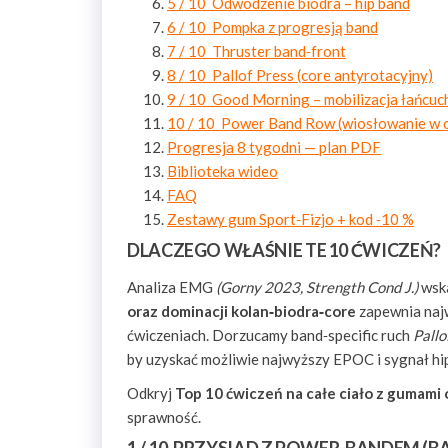
5 / 10 Odwodzenie biodra – hip band
6 / 10 Pompka z progresją band
7 / 10 Thruster band‑front
8 / 10 Pallof Press (core antyrotacyjny)
9 / 10 Good Morning – mobilizacja łańcuc
10 / 10 Power Band Row (wiosłowanie w 
Progresja 8 tygodni — plan PDF
Biblioteka wideo
FAQ
Zestawy gum Sport‑Fizjo + kod ‑10 %
DLACZEGO WŁAŚNIE TE 10 ĆWICZEŃ?
Analiza EMG
(Gorny 2023, Strength Cond J.)
wska
oraz dominacji kolan‑biodra‑core
zapewnia najw
ćwiczeniach. Dorzucamy band‑specific ruch
Pallo
by uzyskać możliwie najwyższy EPOC i sygnał h
Odkryj
Top 10 ćwiczeń na całe ciało z gumam
sprawność.