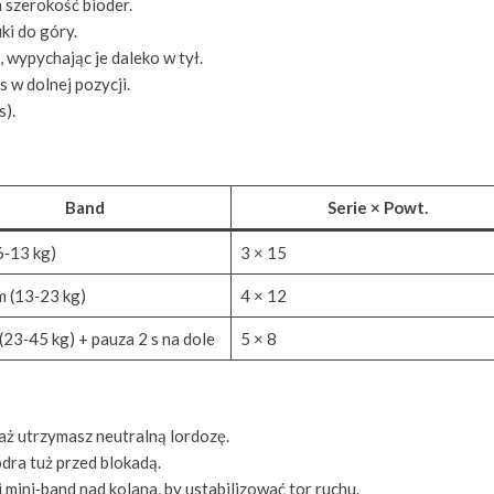
 szerokość bioder.
ki do góry.
, wypychając je daleko w tył.
 w dolnej pozycji.
).
Band
Serie × Powt.
6‑13 kg)
3 × 15
 (13‑23 kg)
4 × 12
23‑45 kg) + pauza 2 s na dole
5 × 8
aż utrzymasz neutralną lordozę.
dra tuż przed blokadą.
mini‑band nad kolana, by ustabilizować tor ruchu.