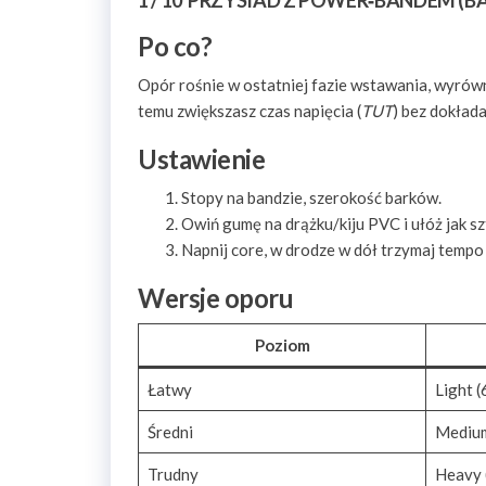
1 / 10 PRZYSIAD Z POWER‑BANDEM (
Po co?
Opór rośnie w ostatniej fazie wstawania, wyrówn
temu zwiększasz czas napięcia (
TUT
) bez dokłada
Ustawienie
Stopy na bandzie, szerokość barków.
Owiń gumę na drążku/kiju PVC i ułóż jak sz
Napnij core, w drodze w dół trzymaj tempo
Wersje oporu
Poziom
Łatwy
Light (
Średni
Medium
Trudny
Heavy 