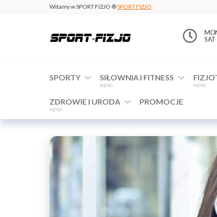
Witamy w SPORT FIZJO ®
SPORT FIZJO
www.sport-
MON 
SAT 
fizjo.com
SPORTY
SIŁOWNIA I FITNESS
FIZJO
NEW!
NEW!
ZDROWIE I URODA
PROMOCJE
NEW!