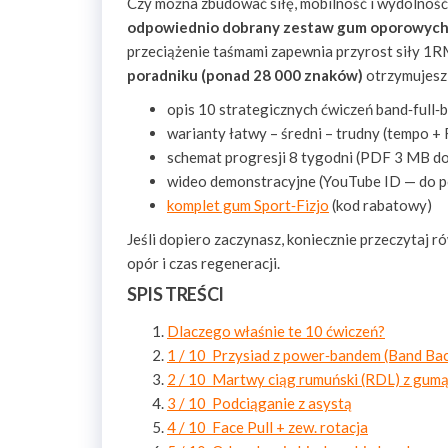
Czy można zbudować siłę, mobilność i wydolność k
odpowiednio dobrany zestaw gum oporowyc
przeciążenie taśmami zapewnia przyrost siły 1R
poradniku (ponad 28 000 znaków)
otrzymujesz
opis 10 strategicznych ćwiczeń band‑full
warianty łatwy – średni – trudny (tempo 
schemat progresji 8 tygodni (PDF 3 MB do
wideo demonstracyjne (YouTube ID — do 
komplet gum Sport‑Fizjo
(kod rabatowy)
Jeśli dopiero zaczynasz, koniecznie przeczytaj r
opór i czas regeneracji.
SPIS TREŚCI
Dlaczego właśnie te 10 ćwiczeń?
1 / 10 Przysiad z power‑bandem (Band Bac
2 / 10 Martwy ciąg rumuński (RDL) z gum
3 / 10 Podciąganie z asystą
4 / 10 Face Pull + zew. rotacja