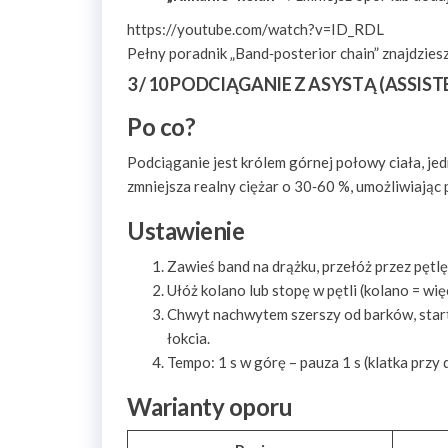
https://youtube.com/watch?v=ID_RDL
Pełny poradnik „Band‑posterior chain” znajdziesz
3 / 10 PODCIĄGANIE Z ASYSTĄ (ASSIST
Po co?
Podciąganie jest królem górnej połowy ciała, je
zmniejsza realny ciężar o 30‑60 %, umożliwiając
Ustawienie
Zawieś band na drążku, przełóż przez pętlę
Ułóż kolano lub stopę w pętli (kolano = więc
Chwyt nachwytem szerszy od barków, start 
łokcia.
Tempo: 1 s w górę – pauza 1 s (klatka przy d
Warianty oporu