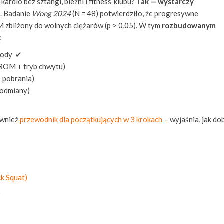
ardio bez sztangi, bieżni i fitness‑klubu?
Tak — wystarczy
h
. Badanie
Wong 2024
(N = 48) potwierdziło, że progresywne
M zbliżony do wolnych ciężarów (p > 0,05). W tym
rozbudowanym
:
‑body ✔
+ ROM + tryb chwytu)
 pobrania)
podmiany)
ównież
przewodnik dla początkujących w 3 krokach
– wyjaśnia, jak do
k Squat)
ą