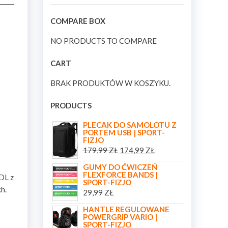
COMPARE BOX
NO PRODUCTS TO COMPARE
CART
BRAK PRODUKTÓW W KOSZYKU.
PRODUCTS
PLECAK DO SAMOLOTU Z
PORTEM USB | SPORT-
FIZJO
179,99
ZŁ
174,99
ZŁ
GUMY DO ĆWICZEŃ
FLEXFORCE BANDS |
DL z
SPORT-FIZJO
h.
29,99
ZŁ
HANTLE REGULOWANE
POWERGRIP VARIO |
SPORT-FIZJO