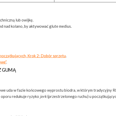
chniczną lub owijkę.
nd nad kolano, by aktywować glute medius.
początkujących, Krok 2: Dobór sprzętu
.
owe”
.
 Z GUMĄ
owe uda w fazie końcowego wyprostu biodra, w którym tradycyjny R
r oporu redukuje ryzyko
jerk
(przestrzelonego ruchu) u początkującyc