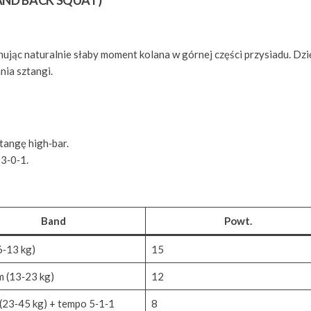
BAND BACK SQUAT)
ując naturalnie słaby moment kolana w górnej części przysiadu. Dzi
nia sztangi.
tangę high‑bar.
 3‑0‑1.
Band
Powt.
6‑13 kg)
15
 (13‑23 kg)
12
(23‑45 kg) + tempo 5‑1‑1
8