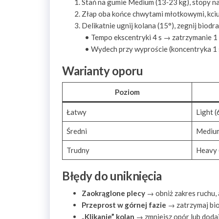
Stań na gumie Medium (13‑23 kg), stopy na
Złap oba końce chwytami młotkowymi, kciu
Delikatnie ugnij kolana (15°), zegnij biodra
• Tempo ekscentryki 4 s → zatrzymanie 1 s
• Wydech przy wyproście (koncentryka 1 s
Warianty oporu
Poziom
Łatwy
Light (
Średni
Medium
Trudny
Heavy (
Błędy do uniknięcia
Zaokrąglone plecy
→ obniż zakres ruchu, 
Przeprost w górnej fazie
→ zatrzymaj bio
„Klikanie” kolan
→ zmniejsz opór lub dodaj 