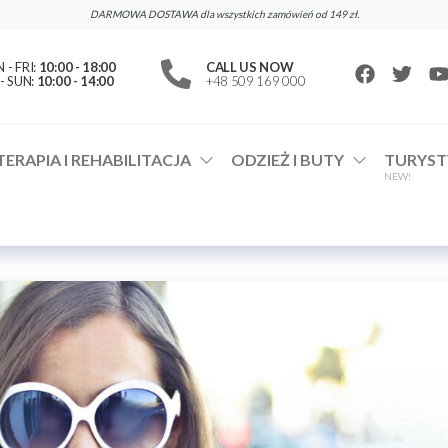
DARMOWA DOSTAWA dla wszystkich zamówień od 149 zł.
- FRI:
10:00 - 18:00
CALL US NOW
- SUN:
10:00 - 14:00
+48 509 169 000
TERAPIA I REHABILITACJA
ODZIEŻ I BUTY
TURYST
NEW!