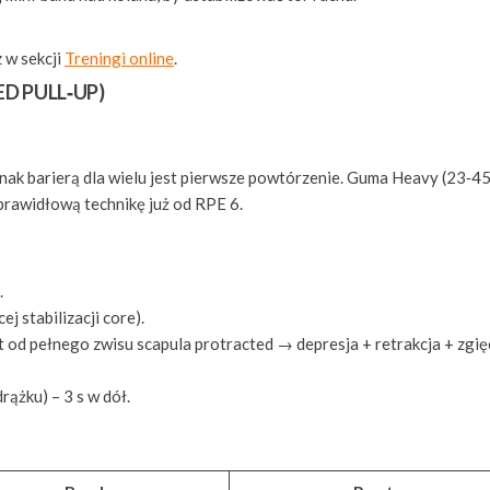
 w sekcji
Treningi online
.
ED PULL‑UP)
dnak barierą dla wielu jest pierwsze powtórzenie. Guma Heavy (23‑45
 prawidłową technikę już od RPE 6.
.
ej stabilizacji core).
od pełnego zwisu scapula protracted → depresja + retrakcja + zgię
rążku) – 3 s w dół.