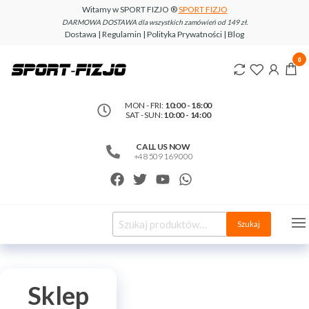
Witamy w SPORT FIZJO ®
SPORT FIZJO
DARMOWA DOSTAWA dla wszystkich zamówień od 149 zł.
Dostawa | Regulamin | Polityka Prywatności | Blog
www.sport-
0
fizjo.com
MON - FRI:
10:00 - 18:00
SAT - SUN:
10:00 - 14:00
CALL US NOW
+48 509 169 000
Szukaj
Sklep