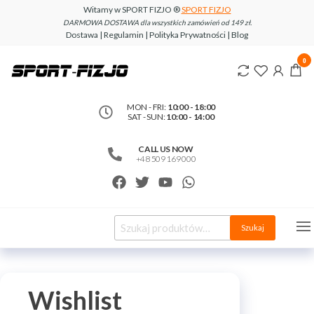
Witamy w SPORT FIZJO ®
SPORT FIZJO
DARMOWA DOSTAWA dla wszystkich zamówień od 149 zł.
Dostawa | Regulamin | Polityka Prywatności | Blog
www.sport-
0
fizjo.com
MON - FRI:
10:00 - 18:00
SAT - SUN:
10:00 - 14:00
CALL US NOW
+48 509 169 000
Szukaj
Wishlist